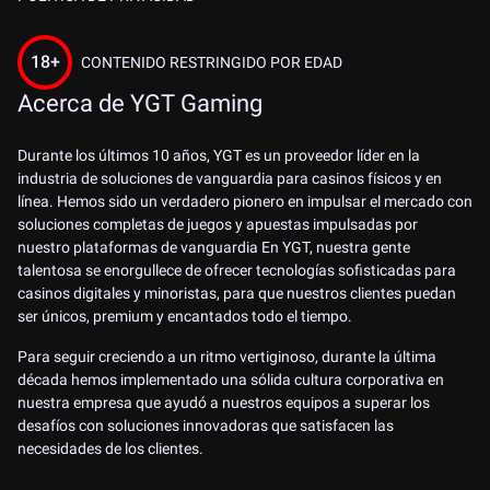
18+
CONTENIDO RESTRINGIDO POR EDAD
Acerca de YGT Gaming
Durante los últimos 10 años, YGT es un proveedor líder en la
industria de soluciones de vanguardia para casinos físicos y en
línea. Hemos sido un verdadero pionero en impulsar el mercado con
soluciones completas de juegos y apuestas impulsadas por
nuestro plataformas de vanguardia En YGT, nuestra gente
talentosa se enorgullece de ofrecer tecnologías sofisticadas para
casinos digitales y minoristas, para que nuestros clientes puedan
ser únicos, premium y encantados todo el tiempo.
Para seguir creciendo a un ritmo vertiginoso, durante la última
década hemos implementado una sólida cultura corporativa en
nuestra empresa que ayudó a nuestros equipos a superar los
desafíos con soluciones innovadoras que satisfacen las
necesidades de los clientes.